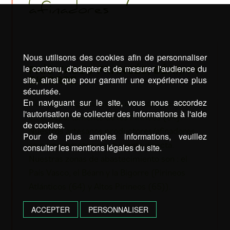
afinadores
Nous utilisons des cookies afin de personnaliser
le contenu, d'adapter et de mesurer l'audience du
PAÍS VASCO FRANCÉS, BÉARN Y
site, ainsi que pour garantir une expérience plus
BIGORRE
sécurisée.
En naviguant sur le site, vous nous accordez
Comptoir Signatures Gourmandes se ubica
l'autorisation de collecter des informations à l'aide
en el departamento de los Pirineos (64).
de cookies.
Nuestros artesanos productores/afinadores
Pour de plus amples informations, veuillez
se comprometen con tu venta directa.
consulter les mentions légales du site.
Nuestras zonas de abastecimiento son : el
País Vasco, el Béarn y la Bigorre (Pirineos
Atlánticos (64) y Altos Pirineos (65)).
ACCEPTER
PERSONNALISER