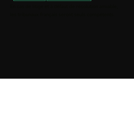
En cas de litige et à défaut de résolution amiable,
les tribunaux français seront seuls compétents.