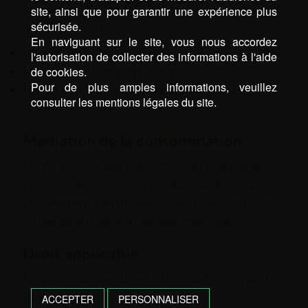
La création de liens hypertextes vers le site est
site, ainsi que pour garantir une expérience plus
sécurisée.
autorisée sous réserve :
En naviguant sur le site, vous nous accordez
Ne pas utiliser la technique du « deep linking »
l'autorisation de collecter des informations à l'aide
Mentionner clairement la source
de cookies.
Pour de plus amples informations, veuillez
Ne pas porter atteinte à l’image ou à la réputation
consulter les mentions légales du site.
du site.
Médiation de la consommation
Conformément aux dispositions du Code de la
consommation, le consommateur peut recourir
gratuitement à un médiateur de la consommation
en vue de la résolution amiable d’un litige.
Droit applicable
Les présentes mentions légales sont régies par le
droit français.
ACCEPTER
PERSONNALISER