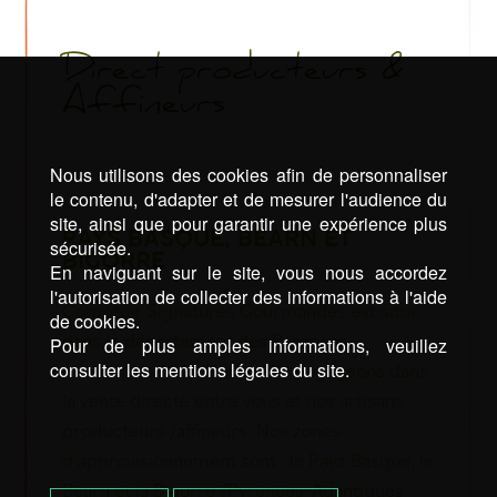
Direct producteurs &
Affineurs
Nous utilisons des cookies afin de personnaliser
le contenu, d'adapter et de mesurer l'audience du
site, ainsi que pour garantir une expérience plus
PAYS BASQUE, BÉARN ET
sécurisée.
BIGORRE
En naviguant sur le site, vous nous accordez
l'autorisation de collecter des informations à l'aide
Comptoir Signatures Gourmandes est situé
de cookies.
dans le département des Pyrénées-
Pour de plus amples informations, veuillez
Atlantiques (64). Nous nous engageons dans
consulter les mentions légales du site.
la vente directe entre vous et nos artisans
producteurs /affineurs. Nos zones
d’approvisionnement sont : le Pays Basque, le
Béarn et la Bigorre (Pyrénées-Atlantiques