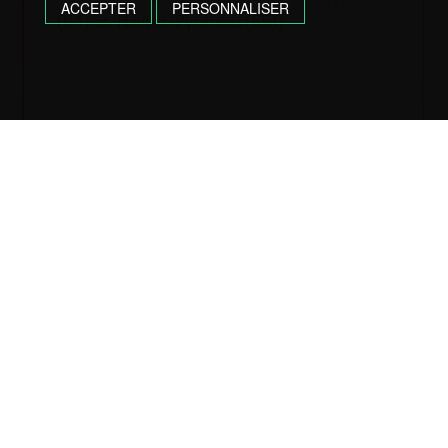
ACCEPTER
PERSONNALISER
(64) et Hautes-Pyrénées(65)).
Pour toute question, contactez-nous !
06 84 97 27 44