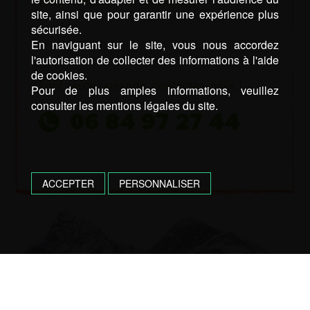
(64) et Hautes-Pyrénées(65)).
site, ainsi que pour garantir une expérience plus
sécurisée.
En naviguant sur le site, vous nous accordez
l'autorisation de collecter des informations à l'aide
de cookies.
Pour toute question, contactez-nous !
Pour de plus amples informations, veuillez
consulter les mentions légales du site.
06 84 97 27 44
ACCEPTER
PERSONNALISER