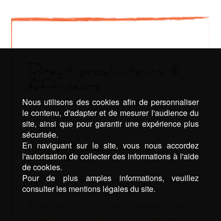
Direct producteurs &
Affineurs
Nous utilisons des cookies afin de personnaliser
le contenu, d'adapter et de mesurer l'audience du
site, ainsi que pour garantir une expérience plus
sécurisée.
En naviguant sur le site, vous nous accordez
PAYS BASQUE, BÉARN ET
l'autorisation de collecter des informations à l'aide
BIGORRE
de cookies.
Pour de plus amples informations, veuillez
Comptoir Signatures Gourmandes est situé
consulter les mentions légales du site.
dans le département des Pyrénées-
Atlantiques (64). Nous nous engageons dans
la vente directe entre vous et nos artisans