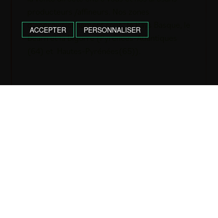
producteurs /affineurs. Nos zones
d’approvisionnement sont : le Pays Basque, le
ACCEPTER
PERSONNALISER
Béarn et la Bigorre (Pyrénées-Atlantiques
(64) et Hautes-Pyrénées(65)).
Pour toute question, contactez-nous !
06 84 97 27 44