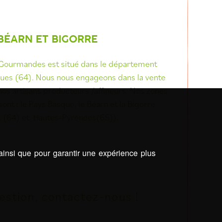
BÉARN ET BIGORRE
Gourmandes est situé dans le département
ues (64). Nous nous engageons dans la vente
nos artisans producteurs /affineurs. Nos zones
nt : le Pays Basque, le Béarn et la Bigorre
s (64) et Hautes-Pyrénées(65)).
 ainsi que pour garantir une expérience plus
estion, contactez-nous !