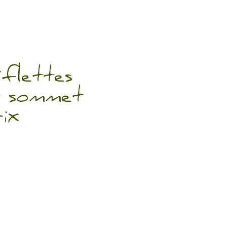
iflettes
u sommet
ix