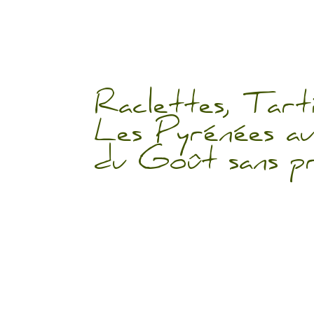
Raclettes, Tart
Les Pyrénées a
du Goût sans pr