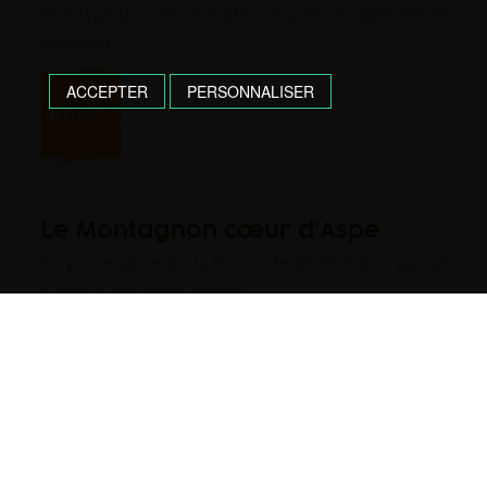
tout type de consommation au plateau, apéritifs et
snacking.
ACCEPTER
PERSONNALISER
D’INFOS
Le Montagnon cœur d’Aspe
En provenance de la ferme de Jérôme Bourguinat
à Aydius, en vallée d’Aspe.
D’INFOS