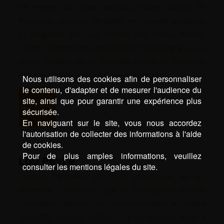
de ventes au niveau national, toutes sortes de
fromages incluses Véritable exclusivité gustative
et originale, par son format des frères Arribe.
Saveur caprine très agréable et relevée grâce aux
notes Florales de ce fromage frotté au Jurançon.
Affnage traditionnel en Cave empierrée …
Nous utilisons des cookies afin de personnaliser
le contenu, d'adapter et de mesurer l'audience du
site, ainsi que pour garantir une expérience plus
D’INFOS
sécurisée.
En naviguant sur le site, vous nous accordez
l'autorisation de collecter des informations à l'aide
de cookies.
Pour de plus amples informations, veuillez
Lou Peyré
consulter les mentions légales du site.
Tomme Pyrénées artisanale moelleuse, au lait
thermisé, concoctée par la fromagerie Arribe.
Fromages idéaux en consommation à chaud
(raclette, fondue, crêpes), ils se prêtent aussi à