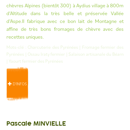
chèvres Alpines (bientôt 300) à Aydius village à 800m
d’Altitude dans la très belle et préservée Vallée
d’Aspe.Il fabrique avec ce bon lait de Montagne et
affine de très bons fromages de chèvre avec des
recettes uniques.
Mots-clé :
Charcuterie des Pyrénées
|
Fromage fermier des
Pyrénées
|
Ossau Iraty fermier
|
Salaison artisanale du Béarn
|
Yaourt fermier des Pyrénées
D’INFOS
Pascale MINVIELLE