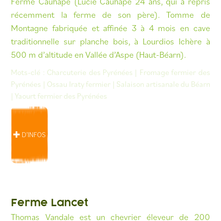
Ferme Cauhapé (Lucie Cauhapé 24 ans, qui a repris
récemment la ferme de son père). Tomme de
Montagne fabriquée et affinée 3 à 4 mois en cave
traditionnelle sur planche bois, à Lourdios Ichère à
500 m d’altitude en Vallée d’Aspe (Haut-Béarn).
Mots-clé :
Charcuterie des Pyrénées
|
Fromage fermier des
Pyrénées
|
Ossau Iraty fermier
|
Salaison artisanale du Béarn
|
Yaourt fermier des Pyrénées
D’INFOS
Ferme Lancet
Thomas Vandale est un chevrier éleveur de 200