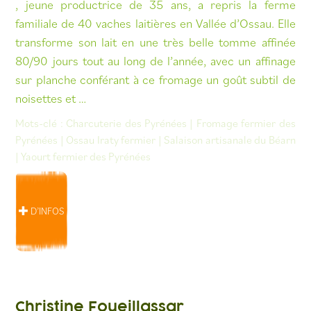
, jeune productrice de 35 ans, a repris la ferme
familiale de 40 vaches laitières en Vallée d’Ossau. Elle
transforme son lait en une très belle tomme affinée
80/90 jours tout au long de l’année, avec un affinage
sur planche conférant à ce fromage un goût subtil de
noisettes et …
Mots-clé :
Charcuterie des Pyrénées
|
Fromage fermier des
Pyrénées
|
Ossau Iraty fermier
|
Salaison artisanale du Béarn
|
Yaourt fermier des Pyrénées
D’INFOS
Christine Foueillassar