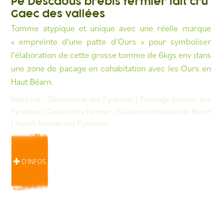
Pe Descaous brebis fermier lait cru
Gaec des vallées
Tomme atypique et unique avec une réelle marque
« empreinte d’une patte d’Ours » pour symboliser
l’élaboration de cette grosse tomme de 6kgs env dans
une zone de pacage en cohabitation avec les Ours en
Haut Béarn.
Mots-clé :
Charcuterie des Pyrénées
|
Fromage fermier des
Pyrénées
|
Ossau Iraty fermier
|
Salaison artisanale du Béarn
|
Yaourt fermier des Pyrénées
D’INFOS