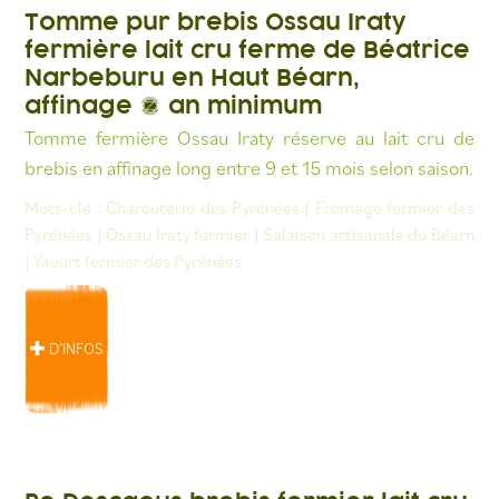
Tomme pur brebis Ossau Iraty
fermière lait cru ferme de Béatrice
Narbeburu en Haut Béarn,
affinage 1 an minimum
Tomme fermière Ossau Iraty réserve au lait cru de
brebis en affinage long entre 9 et 15 mois selon saison.
Mots-clé :
Charcuterie des Pyrénées
|
Fromage fermier des
Pyrénées
|
Ossau Iraty fermier
|
Salaison artisanale du Béarn
|
Yaourt fermier des Pyrénées
D’INFOS