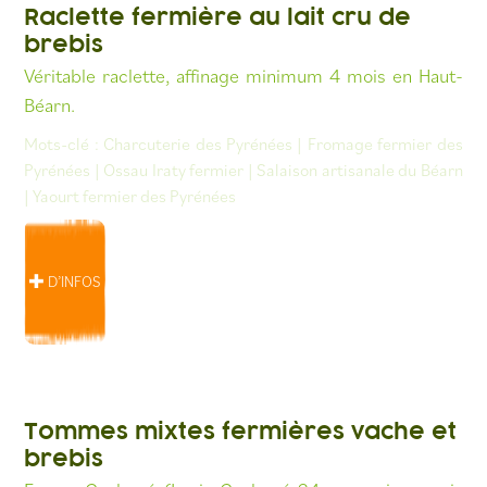
Raclette fermière au lait cru de
brebis
Véritable raclette, affinage minimum 4 mois en Haut-
Béarn.
Mots-clé :
Charcuterie des Pyrénées
|
Fromage fermier des
Pyrénées
|
Ossau Iraty fermier
|
Salaison artisanale du Béarn
|
Yaourt fermier des Pyrénées
D’INFOS
Tommes mixtes fermières vache et
brebis