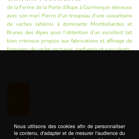
de la Ferme de la Porte d’Aspe à Gurmençon éleveuse
avec son mari Pierre d’un troupeau d’une soixantaine
de vaches laitières à dominante Montbéliardes et
Brunes des Alpes pour l’obtention d’un excellent lait
bien crémeux propice aux fabrications et affinage de
fromages de vache onctueux, parfumés et succulents.
Mots-clé :
Charcuterie des Pyrénées
|
Fromage fermier des
Pyrénées
|
Ossau Iraty fermier
|
Salaison artisanale du Béarn
|
Yaourt fermier des Pyrénées
D’INFOS
Nous utilisons des cookies afin de personnaliser
le contenu, d'adapter et de mesurer l'audience du