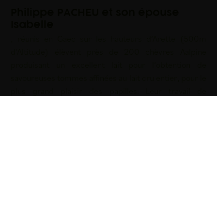
Philippe PACHEU et son épouse
Isabelle
, réunis en Gaec sur les hauteurs d’Arette (500m
d’Altitude) élèvent près de 200 chèvres Aalpine
produisant un excellent lait pour l’obtention de
savoureuses tommes affinées au lait cru entier, pour le
plus grand plaisir des papilles. Leur travail de
chevriers très engagés et passionnés, est très souvent
récompensé par …
Mots-clé :
Charcuterie des Pyrénées
|
Fromage fermier des
Pyrénées
|
Ossau Iraty fermier
|
Salaison artisanale du Béarn
|
Yaourt fermier des Pyrénées
D’INFOS